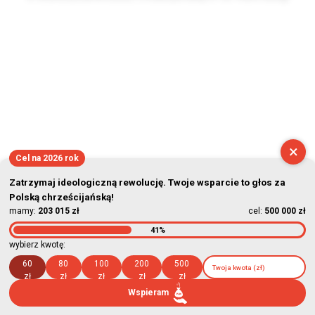
2026-08-06 04:34:26
×
Cel na 2026 rok
Zatrzymaj ideologiczną rewolucję. Twoje wsparcie to głos za
Polską chrześcijańską!
mamy:
203 015 zł
cel:
500 000 zł
41%
wybierz kwotę:
60
80
100
200
500
zł
zł
zł
zł
zł
Wspieram