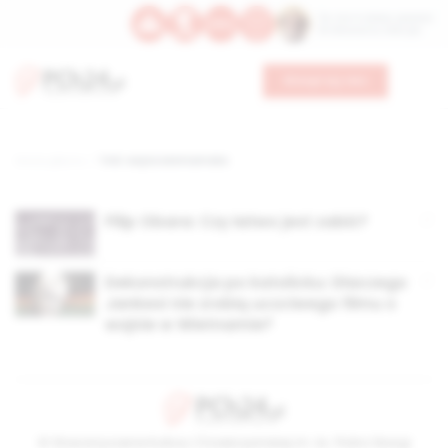
Św. Hormizdasa, papieża
Bł. Oktawiana, biskupa
Wesprzyj nas
Strona główna
TAG: wojna wietnamska
Filip Obara: Czy łatwo jest zabić?
Dekonstrukcja po katolicku: Dlaczego
Jankesi nie zrobią uczciwego filmu o
wojnie w Wietnamie?
© Stowarzyszenie Kultury Chrześcijańskiej im. ks. Piotra Skargi