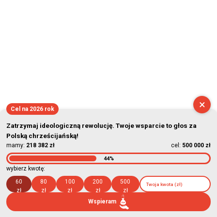
×
Cel na 2026 rok
Zatrzymaj ideologiczną rewolucję. Twoje wsparcie to głos za
Polską chrześcijańską!
mamy:
218 382 zł
cel:
500 000 zł
44%
wybierz kwotę:
60
80
100
200
500
zł
zł
zł
zł
zł
Wspieram