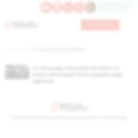
Św. Dominika Guzmana
Św. Emiliana, biskupa
Św. Zefiryna z Malii
Wesprzyj nas
Strona główna
TAG: wojna w europie zachodniej
Co skrywają francuskie archiwa z II
wojny światowej? Paryż ujawnił część
tajemnic
© Stowarzyszenie Kultury Chrześcijańskiej im. ks. Piotra Skargi
2026-08-08 03:51:33