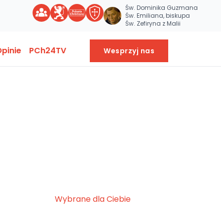
Św. Dominika Guzmana
Św. Emiliana, biskupa
Św. Zefiryna z Malii
pinie
PCh24TV
Wesprzyj nas
Wybrane dla Ciebie