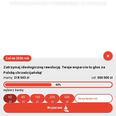
© Stowarzyszenie Kultury Chrześcijańskiej im. ks. Piotra Skargi
2026-08-09 09:19:24
×
Cel na 2026 rok
Zatrzymaj ideologiczną rewolucję. Twoje wsparcie to głos za
Polską chrześcijańską!
mamy:
218 543 zł
cel:
500 000 zł
44%
wybierz kwotę:
60
80
100
200
500
zł
zł
zł
zł
zł
Wspieram