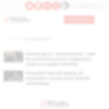
Św. Teresy Benedykty od Krzyża
Św. Kandydy Marii od Jezusa
Wesprzyj nas
Strona główna
TAG: wojna Ukrainie
Zełenski grozi… Amerykanom? „Jeśli
nie dostaniemy broni, zwiększymy
ataki na rosyjskie rafinerie”
Prezydent Zełenski apeluje do
obywateli o opuszczenie obwodu
donieckiego