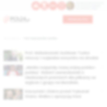
Św. Dominika Guzmana
Św. Emiliana, biskupa
Św. Zefiryna z Malii
Wesprzyj nas
Strona główna
TAG: wojna polsko-polska
Prof. Nalaskowski: buldożer Tuska
niszczy i rozjeżdża wszystko na drodze
„Media rozpętały nową wojnę polsko-
polską”. Robert Lewandowski o
niedoszłych premiach dla piłkarzy za
wyjście z grupy na Mundialu
Kaczyński i Ziobro przed Trybunał
Stanu. Walka z opozycją trwa