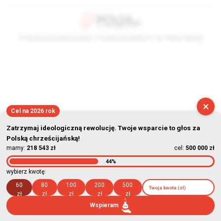
© Stowarzyszenie Kultury Chrześcijańskiej im. ks. Piotra Skargi
2026-08-08 09:54:54
×
Cel na 2026 rok
Zatrzymaj ideologiczną rewolucję. Twoje wsparcie to głos za
Polską chrześcijańską!
mamy:
218 543 zł
cel:
500 000 zł
44%
wybierz kwotę:
60
80
100
200
500
zł
zł
zł
zł
zł
Wspieram