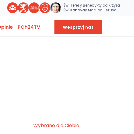
Św. Teresy Benedykty od Krzyża
Św. Kandydy Marii od Jezusa
pinie
PCh24TV
Wesprzyj nas
Wybrane dla Ciebie