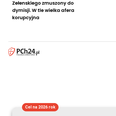
Zełenskiego zmuszony do
dymisji. W tle wielka afera
korupcyjna
Cel na 2026 rok