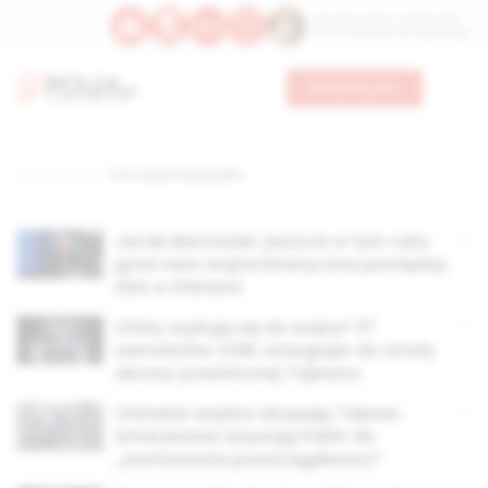
Św. Wawrzyńca, męczennika
Św. Amadeusza Portugalskiego
Wesprzyj nas
Strona główna
TAG: wojna na pacyfiku
Jacek Bartosiak: jeszcze w tym roku
grozi nam wojna kinetyczna pomiędzy
USA a Chinami
Chiny szykują się do wojny? 37
samolotów ChRL wtargnęło do strefy
obrony powietrznej Tajwanu
Chińskie wojska okrążają Tajwan.
Amerykanie wzywają Pekin do
„zachowania powściągliwości”