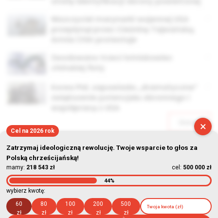
strefę identyfikacji obrony powietrznej
Niszczyciel marynarki wojennej USA
przepłynął przez Cieśninę Tajwańską.
Armia Chin protestuje
Zwodowano trzeci lotniskowiec
chińskiej floty
Korea Płd. zapowiada „dramatyczne”
zwiększenie potencjału obronnego i
współpracę z USA
Starsze
×
Cel na 2026 rok
Zatrzymaj ideologiczną rewolucję. Twoje wsparcie to głos za
Polską chrześcijańską!
mamy:
218 543 zł
cel:
500 000 zł
44%
© Stowarzyszenie Kultury Chrześcijańskiej im. ks. Piotra Skargi
wybierz kwotę:
2026-08-10 05:00:48
60
80
100
200
500
zł
zł
zł
zł
zł