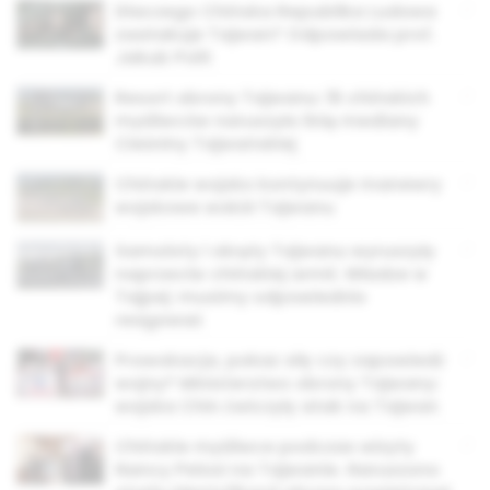
Dlaczego Chińska Republika Ludowa
zaatakuje Tajwan? Odpowiada prof.
Jakub Polit
Resort obrony Tajwanu: 16 chińskich
myśliwców naruszyło linię mediany
Cieśniny Tajwańskiej
Chińskie wojsko kontynuuje manewry
wojskowe wokół Tajwanu
Samoloty i okręty Tajwanu wyruszyły
naprzeciw chińskiej armii. Władze w
Tajpej: musimy odpowiednio
reagować
Prowokacja, pokaz siły czy zapowiedź
wojny? Ministerstwo obrony Tajwany:
wojska Chin ćwiczyły atak na Tajwan
Chińskie myśliwce podczas wizyty
Nancy Pelosi na Tajwanie. Naruszono