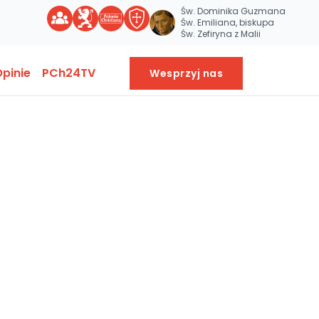
Św. Dominika Guzmana
Św. Emiliana, biskupa
Św. Zefiryna z Malii
pinie
PCh24TV
Wesprzyj nas