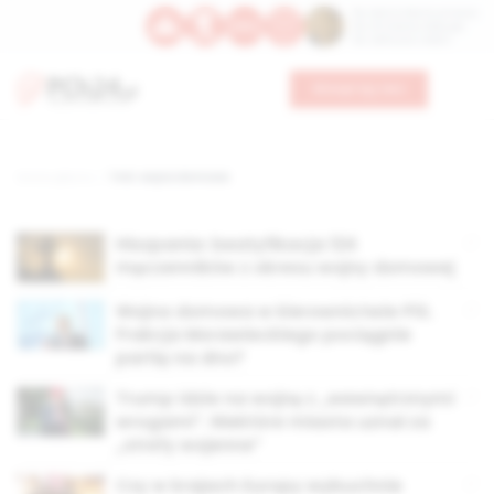
Św. Dominika Guzmana
Św. Emiliana, biskupa
Św. Zefiryna z Malii
Wesprzyj nas
Strona główna
TAG: wojna domowa
Hiszpania: beatyfikacja 124
męczenników z okresu wojny domowej
Wojna domowa w kierownictwie PiS.
Frakcja Morawieckiego pociągnie
partię na dno?
Trump idzie na wojnę z „wewnętrznymi
wrogami”. Niektóre miasta uznał za
„strefy wojenne”
Czy w krajach Europy wybuchnie