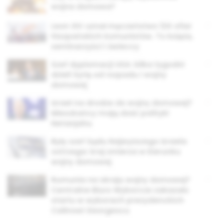
wojna domowa?
Leon XIV uznał męczeństwo 124 ofiar
hiszpańskich komunistów. To księża,
seminarzyści i świeccy
Szef dyplomacji USA: kilka tygodni
dzieli Syrię od rozpadu i wojny
domowej
Izrael na drodze do wojny domowej?
Mieszkańcy mają dość polityki
Netanjahu
Były szef Sądu Najwyższego Izraela
ostrzega: kraj zmierza w kierunku
wojny domowej
Rumunia na skraju wojny domowej?
Centralne Biuro Wyborcze zakazało
startu w wyborach prezydenckich
Calinowi Georgescu