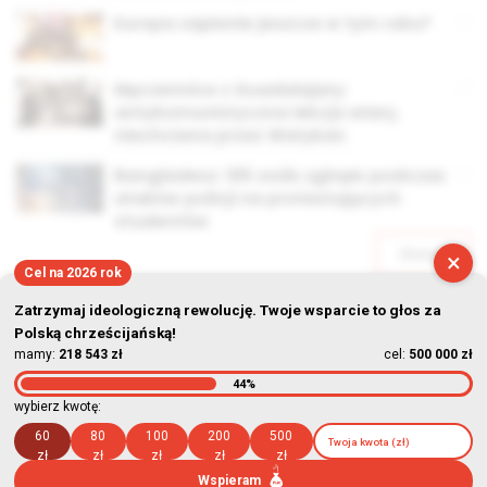
Europa zapłonie jeszcze w tym roku?
Męczennice z Guadalajary:
antykomunistyczna lekcja wiary,
niechciana przez Watykan
Bangladesz: 105 osób zginęło podczas
ataków policji na protestujących
studentów
Starsze
×
Cel na 2026 rok
Zatrzymaj ideologiczną rewolucję. Twoje wsparcie to głos za
Polską chrześcijańską!
mamy:
218 543 zł
cel:
500 000 zł
44%
© Stowarzyszenie Kultury Chrześcijańskiej im. ks. Piotra Skargi
wybierz kwotę:
2026-08-08 19:12:40
60
80
100
200
500
zł
zł
zł
zł
zł
Wspieram