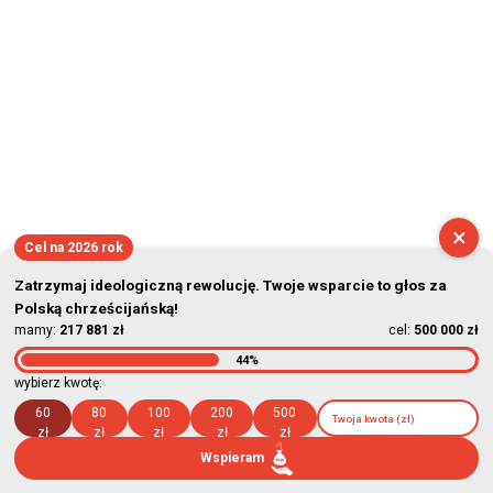
×
Cel na 2026 rok
Zatrzymaj ideologiczną rewolucję. Twoje wsparcie to głos za
Polską chrześcijańską!
mamy:
217 881 zł
cel:
500 000 zł
44%
wybierz kwotę:
60
80
100
200
500
zł
zł
zł
zł
zł
Wspieram