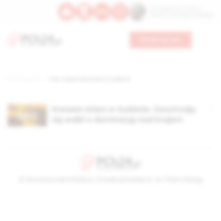
Św. Kajetana z Thieny
Bł. Edmunda Bojanowskiego
Wesprzyj nas
Strona główna
TAG: wojna domowa w Sudanie
Krwawe żniwo w Sudanie. Zaostrzają
się walki o dominację nad krajem
© Stowarzyszenie Kultury Chrześcijańskiej im. ks. Piotra Skargi
2026-08-07 18:00:27