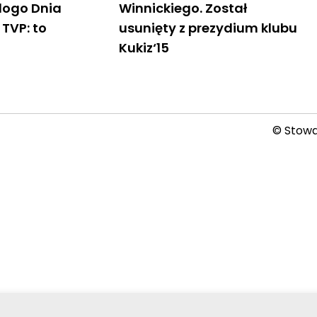
 logo Dnia
Winnickiego. Został
TVP: to
usunięty z prezydium klubu
Kukiz‘15
© Stowar
2026-08-06