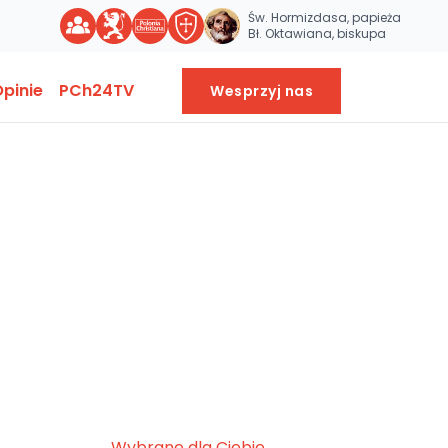
Św. Hormizdasa, papieża
Bł. Oktawiana, biskupa
pinie
PCh24TV
Wesprzyj nas
Wybrane dla Ciebie