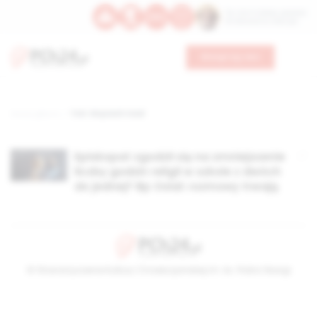
Św. Hormizdasa, papieża
Bł. Oktawiana, biskupa
Wesprzyj nas
Strona główna
TAG: Wojciech Osial
Episkopat zgodził się na zmniejszenie
liczby godzin religii w szkole z dwóch
do jednej? Bp Osial: rozmowy trwają
© Stowarzyszenie Kultury Chrześcijańskiej im. ks. Piotra Skargi
2026-08-06 17:43:41