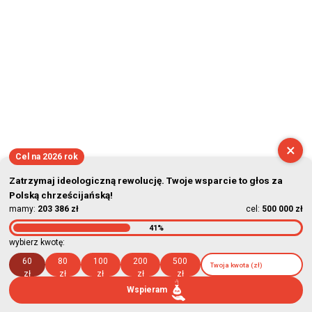
×
Cel na 2026 rok
Zatrzymaj ideologiczną rewolucję. Twoje wsparcie to głos za
Polską chrześcijańską!
mamy:
203 386 zł
cel:
500 000 zł
41%
wybierz kwotę:
60
80
100
200
500
zł
zł
zł
zł
zł
Wspieram