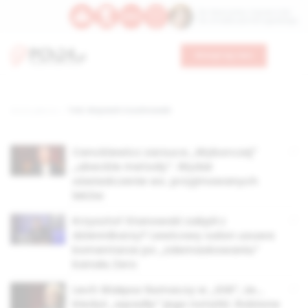
Św. Wawrzyńca, męczennika
Św. Amadeusza Portugalskiego
Wesprzyj nas
Strona główna
TAG: Wojciech Czuchnowski
Cenckiewicz zarzuca „Wyborczej”
„ubeckie metody”. Wydał
oświadczenie ws. przyjmowanych
leków
Krzysztof Stanowski zakpił z
dziennikarzy? Lewicowy salon usuwa
komentarze po „zdemaskowaniu”
kanału Zero
Lech Wałęsa tłumaczy w „GW”, że…
kiedyś „wpadły” jego notatki. Robione