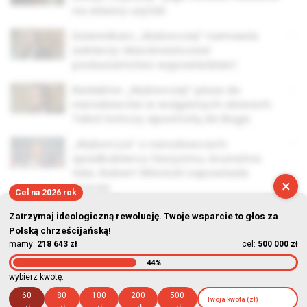
na własny użytek
Dziennikarz „Wyborczej” namawia
żołnierzy: Macierewiczowi
posłuszeństwo wypowiedzieć!
Redaktor „Wyborczej” pisze do
narodowców w wulgarnych słowach.
Tekst kończy apostrofą do Boga
„Wyborcza” o narodowcach:
spadkobiercy faszyzmu, brunatna
fala. Robert Winnicki zapowiada
×
proces
Cel na 2026 rok
Zatrzymaj ideologiczną rewolucję. Twoje wsparcie to głos za
Polską chrześcijańską!
mamy:
218 643 zł
cel:
500 000 zł
44%
© Stowarzyszenie Kultury Chrześcijańskiej im. ks. Piotra Skargi
wybierz kwotę:
2026-08-10 07:45:06
60
80
100
200
500