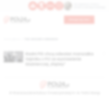
Św. Kajetana z Thieny
Bł. Edmunda Bojanowskiego
Wesprzyj nas
Strona główna
TAG: wniosek o odwołanie
Radni PiS chcą odwołać marszałka
Sejmiku z PO za wystawienie
bluźnierczej „Klątwy”
© Stowarzyszenie Kultury Chrześcijańskiej im. ks. Piotra Skargi
2026-08-07 18:47:06