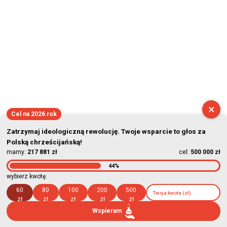
×
Cel na 2026 rok
Zatrzymaj ideologiczną rewolucję. Twoje wsparcie to głos za
Polską chrześcijańską!
mamy:
217 881 zł
cel:
500 000 zł
44%
wybierz kwotę:
60
80
100
200
500
zł
zł
zł
zł
zł
Wspieram