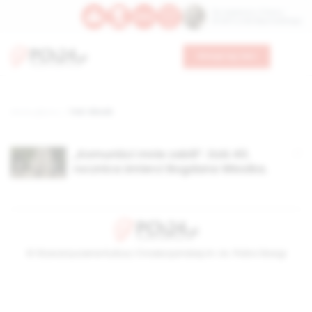
Św. Kajetana z Thieny
Bł. Edmunda Bojanowskiego
Wesprzyj nas
Strona główna
TAG: Włosik
„Komuniści mnie zabili”. Dziś 40.
rocznica śmierci Bogdana Włosika.
© Stowarzyszenie Kultury Chrześcijańskiej im. ks. Piotra Skargi
2026-08-07 13:14:58