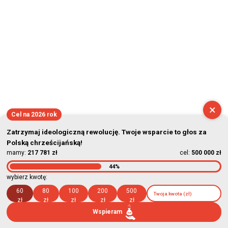
×
Cel na 2026 rok
Zatrzymaj ideologiczną rewolucję. Twoje wsparcie to głos za
Polską chrześcijańską!
mamy:
217 781 zł
cel:
500 000 zł
44%
wybierz kwotę:
60
80
100
200
500
zł
zł
zł
zł
zł
Wspieram