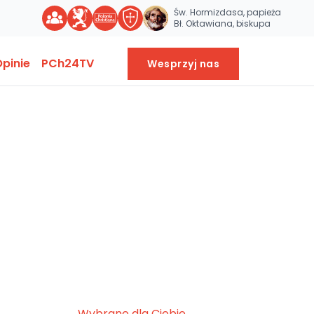
Św. Hormizdasa, papieża
Bł. Oktawiana, biskupa
pinie
PCh24TV
Wesprzyj nas
Wybrane dla Ciebie