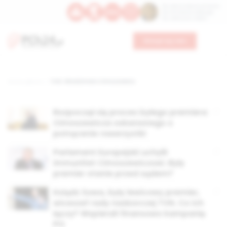
Św. Dominika Guzmana
Św. Emiliana, biskupa
Św. Zefiryna z Malii
Wesprzyj nas
Strona główna
TAG: Włodzimierz Cimoszewicz
Rozpoczął się proces byłego premiera
Cimoszewicza oskarżonego o
potrącenie rowerzystki
Parlament Europejski uchylił
immunitet Cimoszewiczowi. Były
premier stanie przed sądem?
Ksiądz Sowa, były lewicowy premier,
wiceszef rady nadzorczej TVN. Co ich
łączy? Wspierali finansowo kampanię
PO