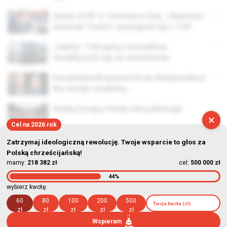
Salon III RP u Tomasza Lisa. „Ulubiony
pluszak Tuska” pożegnał się z TVP
„Fakty” TVN kpią z katolików
modlących się za senatorów
Kwaśniewski powrócił do Beldwederu!
Na swoje urodziny…
Radą Europy Polak nie pokieruje
×
Cel na 2026 rok
Zatrzymaj ideologiczną rewolucję. Twoje wsparcie to głos za
Polską chrześcijańską!
mamy:
218 382 zł
cel:
500 000 zł
44%
© Stowarzyszenie Kultury Chrześcijańskiej im. ks. Piotra Skargi
wybierz kwotę:
2026-08-08 05:07:34
60
80
100
200
500
zł
zł
zł
zł
zł
Wspieram