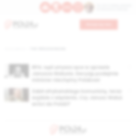
Św. Hormizdasa, papieża
Bł. Oktawiana, biskupa
Wesprzyj nas
Strona główna
TAG: Włócznie Narodu
RPA: sąd umywa ręce w sprawie
Janusza Walusia. Decyzję podejmie
minister niechętny Polakowi
Zabił afrykańskiego komunistę, teraz
wyjdzie z więzienia. Czy Janusz Waluś
wróci do Polski?