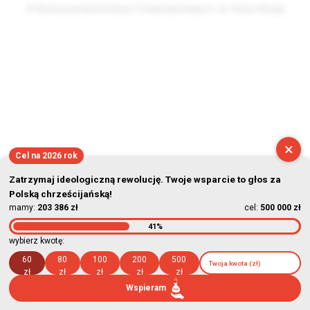
© Stowarzyszenie Kultury Chrześcijańskiej im. ks. Piotra Skargi
2026-08-06 12:48:16
×
Cel na 2026 rok
Zatrzymaj ideologiczną rewolucję. Twoje wsparcie to głos za
Polską chrześcijańską!
mamy:
203 386 zł
cel:
500 000 zł
41%
wybierz kwotę:
60
80
100
200
500
zł
zł
zł
zł
zł
Wspieram