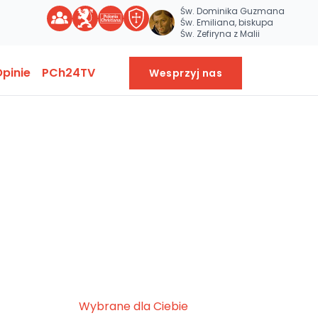
Św. Dominika Guzmana
Św. Emiliana, biskupa
Św. Zefiryna z Malii
pinie
PCh24TV
Wesprzyj nas
Wybrane dla Ciebie