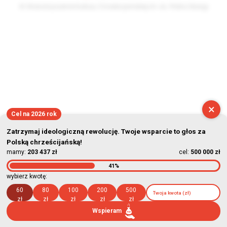
© Stowarzyszenie Kultury Chrześcijańskiej im. ks. Piotra Skargi
2026-08-07 02:29:20
×
Cel na 2026 rok
Zatrzymaj ideologiczną rewolucję. Twoje wsparcie to głos za
Polską chrześcijańską!
mamy:
203 437 zł
cel:
500 000 zł
41%
wybierz kwotę:
60
80
100
200
500
zł
zł
zł
zł
zł
Wspieram