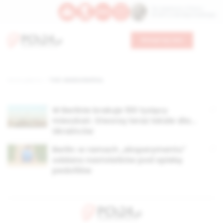
Św. Kajetana z Thieny
Bł. Edmunda Bojanowskiego
Wesprzyj nas
Strona główna
TAG: władze Berlina,
W Berlinie brakuje 100 tysięcy
mieszkań. Stworzą teraz lokale dla…
Ukraińców
Berlin: w ramach „eksperymentu”
oddano nastolatków pod opiekę
pedofilów