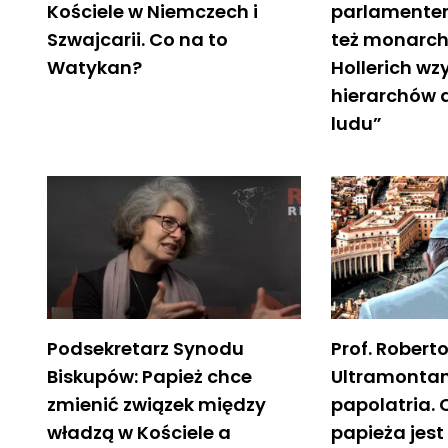
Kościele w Niemczech i
parlamentem,
Szwajcarii. Co na to
też monarchi
Watykan?
Hollerich w
hierarchów 
ludu”
Podsekretarz Synodu
Prof. Roberto
Biskupów: Papież chce
Ultramonta
zmienić związek między
papolatria.
władzą w Kościele a
papieża jes