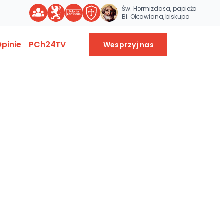
Św. Hormizdasa, papieża
Bł. Oktawiana, biskupa
pinie
PCh24TV
Wesprzyj nas