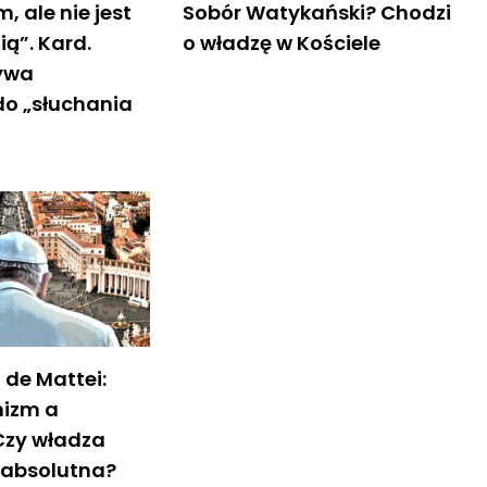
 ale nie jest
Sobór Watykański? Chodzi
ą”. Kard.
o władzę w Kościele
zywa
do „słuchania
 de Mattei:
nizm a
 Czy władza
t absolutna?