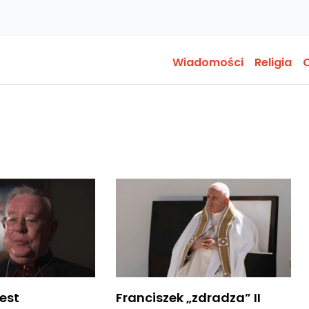
Wiadomości
Religia
O
jest
Franciszek „zdradza” II