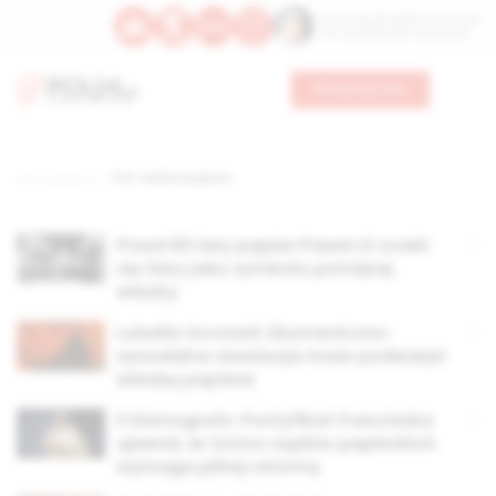
Św. Teresy Benedykty od Krzyża
Św. Kandydy Marii od Jezusa
Wesprzyj nas
Strona główna
TAG: władza papieża
Przed 60 laty papież Paweł VI zrzekł
się tiary jako symbolu potrójnej
władzy
Luisella Scrosati: Ekumeniczno-
synodalna rewolucja może podważyć
władzę papieża
Il Sismografo: Pontyfikat Franciszka
ujawnił, że forma rządów papieskich
wymaga pilnej reformy