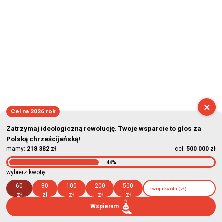
×
Cel na 2026 rok
Zatrzymaj ideologiczną rewolucję. Twoje wsparcie to głos za
Polską chrześcijańską!
mamy:
218 382 zł
cel:
500 000 zł
44%
wybierz kwotę:
60
80
100
200
500
zł
zł
zł
zł
zł
Wspieram