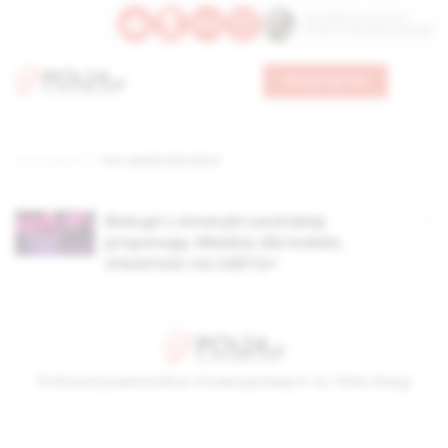
Św. Kajetana z Thieny
Bł. Edmunda Bojanowskiego
Wesprzyj nas
Strona główna
TAG: władza dla kobiet
Biskupi z Ameryki Łacińskiej
proponują: Władza dla kobiet,
otwartość na LGBTQ+
© Stowarzyszenie Kultury Chrześcijańskiej im. ks. Piotra Skargi
2026-08-07 21:11:19