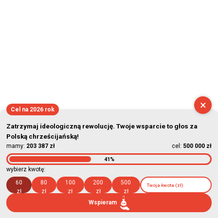
2026-08-06 21:03:34
×
Cel na 2026 rok
Zatrzymaj ideologiczną rewolucję. Twoje wsparcie to głos za
Polską chrześcijańską!
mamy:
203 387 zł
cel:
500 000 zł
41%
wybierz kwotę:
60
80
100
200
500
zł
zł
zł
zł
zł
Wspieram