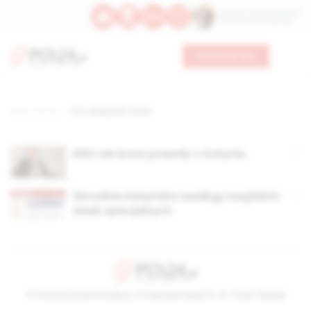
Św. Hormizdasa, papieża
Bł. Oktawiana, biskupa
Wesprzyj nas
Strona główna
TAG: władysław szwed
MSZ nie broni prawdy o Katyniu
Zbrodnia katyńska według rosyjskich
służb specjalnych
© Stowarzyszenie Kultury Chrześcijańskiej im. ks. Piotra Skargi