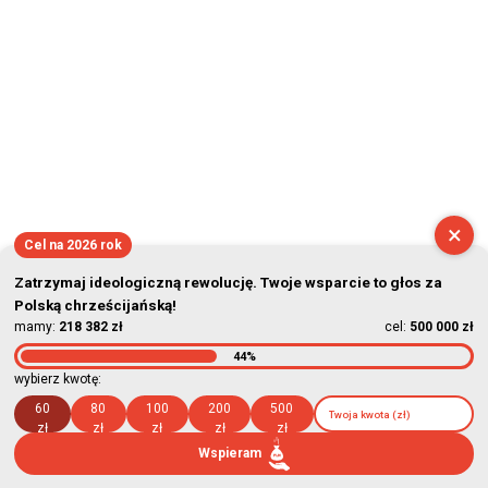
×
Cel na 2026 rok
Zatrzymaj ideologiczną rewolucję. Twoje wsparcie to głos za
Polską chrześcijańską!
mamy:
218 382 zł
cel:
500 000 zł
44%
wybierz kwotę:
60
80
100
200
500
zł
zł
zł
zł
zł
Wspieram