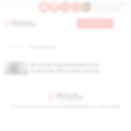
Św. Dominika Guzmana
Św. Emiliana, biskupa
Św. Zefiryna z Malii
Wesprzyj nas
Strona główna
TAG: władysław B
Bił, kopał, wyrywał paznokcie.
Prokurator IPN stawia zarzuty
© Stowarzyszenie Kultury Chrześcijańskiej im. ks. Piotra Skargi
2026-08-08 03:39:45