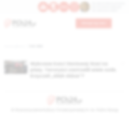
Św. Dominika Guzmana
Św. Emiliana, biskupa
Św. Zefiryna z Malii
Wesprzyj nas
Strona główna
TAG: WKS
Wybrzeże Kości Słoniowej: Rzeź na
plaży. Terroryści zastrzelili wiele osób.
Krzyczeli „Allah Akbar”?
© Stowarzyszenie Kultury Chrześcijańskiej im. ks. Piotra Skargi
2026-08-08 15:08:13