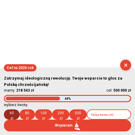
×
Cel na 2026 rok
Zatrzymaj ideologiczną rewolucję. Twoje wsparcie to głos za
Polską chrześcijańską!
mamy:
218 543 zł
cel:
500 000 zł
44%
wybierz kwotę:
60
80
100
200
500
zł
zł
zł
zł
zł
Wspieram