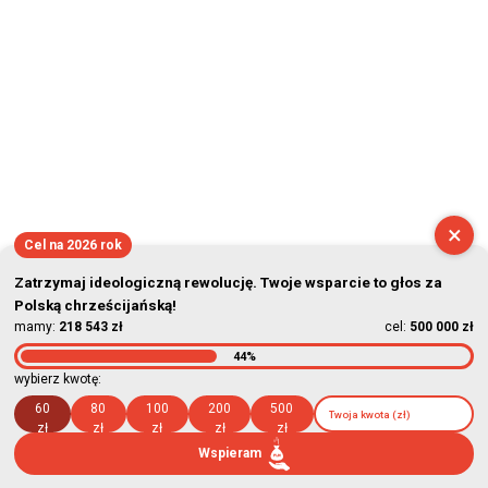
×
Cel na 2026 rok
Zatrzymaj ideologiczną rewolucję. Twoje wsparcie to głos za
Polską chrześcijańską!
mamy:
218 543 zł
cel:
500 000 zł
44%
wybierz kwotę:
60
80
100
200
500
zł
zł
zł
zł
zł
Wspieram