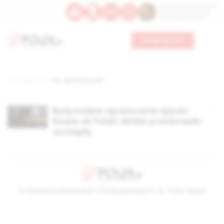
Św. Dominika Guzmana
Św. Emiliana, biskupa
Św. Zefiryna z Malii
Wesprzyj nas
Strona główna
TAG: wjazd do polski
Będą kolejne ograniczenia wjazdu
Rosjan do Polski. MSWiA przedstawiło
szczegóły
© Stowarzyszenie Kultury Chrześcijańskiej im. ks. Piotra Skargi
2026-08-08 11:31:08