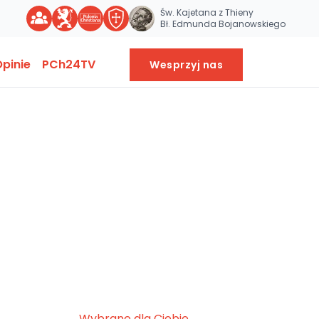
Św. Kajetana z Thieny
Bł. Edmunda Bojanowskiego
pinie
PCh24TV
Wesprzyj nas
Wybrane dla Ciebie