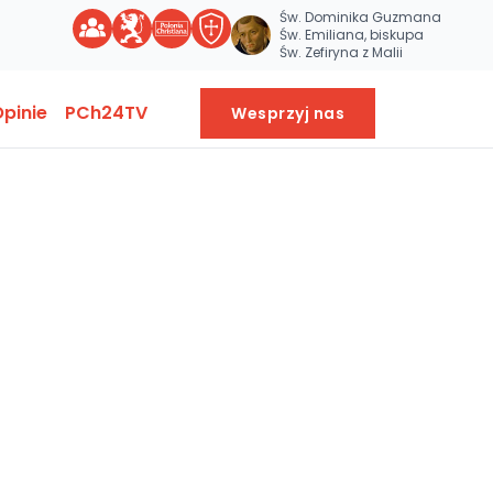
Św. Dominika Guzmana
Św. Emiliana, biskupa
Św. Zefiryna z Malii
pinie
PCh24TV
Wesprzyj nas