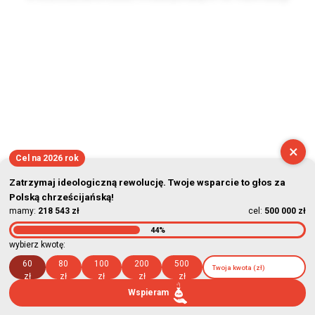
2026-08-09 06:43:12
×
Cel na 2026 rok
Zatrzymaj ideologiczną rewolucję. Twoje wsparcie to głos za
Polską chrześcijańską!
mamy:
218 543 zł
cel:
500 000 zł
44%
wybierz kwotę:
60
80
100
200
500
zł
zł
zł
zł
zł
Wspieram