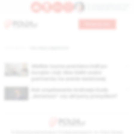
Św. Teresy Benedykty od Krzyża
Św. Kandydy Marii od Jezusa
Wesprzyj nas
Strona główna
TAG: wizyty zagraniczne
Wielkie tourne premiera Indii po
Europie i Azji. New Delhi szuka
partnerów na arenie światowej
Rok urzędowania Andrzeja Dudy.
„Notariusz” czy aktywny prezydent?
© Stowarzyszenie Kultury Chrześcijańskiej im. ks. Piotra Skargi