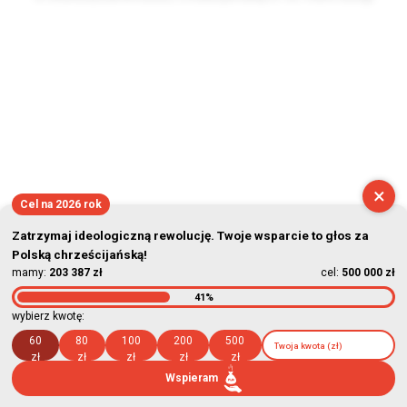
2026-08-06 20:40:58
×
Cel na 2026 rok
Zatrzymaj ideologiczną rewolucję. Twoje wsparcie to głos za
Polską chrześcijańską!
mamy:
203 387 zł
cel:
500 000 zł
41%
wybierz kwotę:
60
80
100
200
500
zł
zł
zł
zł
zł
Wspieram