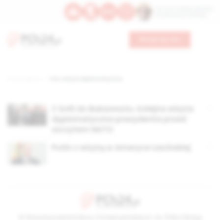
Św. Hormizdasa, papieża
Bł. Oktawiana, biskupa
Wesprzyj nas
Strona główna
TAG: wizyta dyplomatyczna
Z Sofii do Bukaresztu. Kolejna wizyta
dyplomatyczna prezydenta przed
szczytem NATO
Putin z wizytą w Ameryce Łacińskiej
© Stowarzyszenie Kultury Chrześcijańskiej im. ks. Piotra Skargi