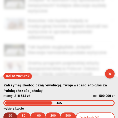
świątyniach? Kolejne diecezje wydały
wytyczne
Rzeszów: nie będzie kolędy w
tradycyjnej formie. Kapłani dostali też
wytyczne w sprawie spowiedzi
adwentowej
Tak będzie wyglądała „kolęda”.
Diecezja tarnowska podała wytyczne
Znamy program papieskiej wizyty
duszpasterskiej w Polsce! Zobacz
×
gdzie i kiedy zawita Franciszek
Cel na 2026 rok
Zatrzymaj ideologiczną rewolucję. Twoje wsparcie to głos za
Polską chrześcijańską!
mamy:
218 543 zł
cel:
500 000 zł
44%
© Stowarzyszenie Kultury Chrześcijańskiej im. ks. Piotra Skargi
wybierz kwotę:
2026-08-08 17:53:49
60
80
100
200
500