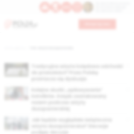
Św. Dominika Guzmana
Św. Emiliana, biskupa
Św. Zefiryna z Malii
Wesprzyj nas
Strona główna
TAG: wizyta duszpasterska
Tradycyjna wizyta kolędowa odchodzi
do przeszłości? Przez Polskę
przetacza się dyskusja
Kolejne skutki „opiłowywania”
katolików. Ksiądz zaatakowany
nożem podczas wizyty
duszpasterskiej
Jak będzie wyglądała świąteczna
wizyta duszpasterska? Diecezje
podjęły decyzje