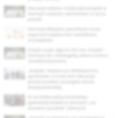
Diecezja kaliska: tradycyjna kolęda w
domach ważnym elementem w życiu
parafii
Diecezja Elbląska: parafianin może
wyprosić księdza bez certyfikatu
szczepienia
Ksiądz czuje ulgę bo nie ma „kolędy”.
Zamiast iść z Ewangelią, pisze o końcu
rytualizacji pozoru
„Kolęda” dopiero po Wielkanocny,
spotkanie, a może list? Diecezja
płocka podała szczegóły wizyty
duszpasterskiej
W archidiecezji poznańskiej i
gdańskiej kolęda w domach „na
wyraźne życzenie” wiernych
„Kolęda” w domach czy spotkania w