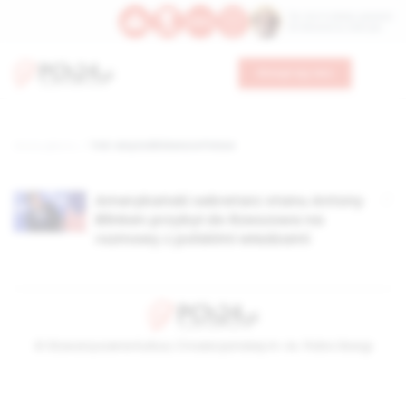
Św. Hormizdasa, papieża
Bł. Oktawiana, biskupa
Wesprzyj nas
Strona główna
TAG: wizyta Blinkena w Polsce
Amerykański sekretarz stanu Antony
Blinken przybył do Rzeszowa na
rozmowy z polskimi władzami
© Stowarzyszenie Kultury Chrześcijańskiej im. ks. Piotra Skargi
2026-08-06 22:44:05