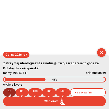
×
Cel na 2026 rok
Zatrzymaj ideologiczną rewolucję. Twoje wsparcie to głos za
Polską chrześcijańską!
mamy:
203 437 zł
cel:
500 000 zł
41%
wybierz kwotę:
60
80
100
200
500
zł
zł
zł
zł
zł
Wspieram