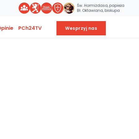
Św. Hormizdasa, papieża
Bł. Oktawiana, biskupa
pinie
PCh24TV
Wesprzyj nas