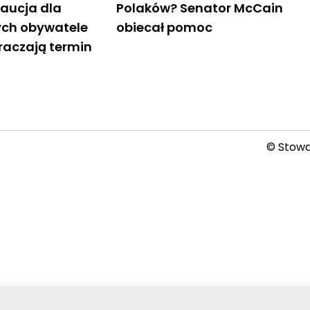
aucja dla
Polaków? Senator McCain
rych obywatele
obiecał pomoc
raczają termin
© Stowar
2026-08-06