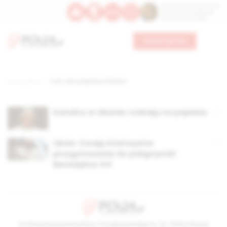
Św. Dominika Guzmana
Św. Emiliana, biskupa
Św. Zefiryna z Malii
Wesprzyj nas
Strona główna
TAG: wizta papieża w libanie
Katolicy w Libanie czekają na papieża
Liban: trwają intensywne
przygotowania do pielgrzymki
Benedykta XVI
© Stowarzyszenie Kultury Chrześcijańskiej im. ks. Piotra Skargi