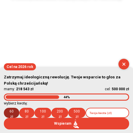
2026-08-08 16:39:59
×
Cel na 2026 rok
Zatrzymaj ideologiczną rewolucję. Twoje wsparcie to głos za
Polską chrześcijańską!
mamy:
218 543 zł
cel:
500 000 zł
44%
wybierz kwotę:
60
80
100
200
500
zł
zł
zł
zł
zł
Wspieram