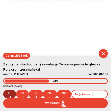
2026-08-08 09:13:32
×
Cel na 2026 rok
Zatrzymaj ideologiczną rewolucję. Twoje wsparcie to głos za
Polską chrześcijańską!
mamy:
218 543 zł
cel:
500 000 zł
44%
wybierz kwotę:
60
80
100
200
500
zł
zł
zł
zł
zł
Wspieram