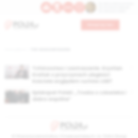
Św. Dominika Guzmana
Św. Emiliana, biskupa
Św. Zefiryna z Malii
Wesprzyj nas
Strona główna
TAG: wizerunek Kościóła
Tchórzostwo i zastraszenie. Krystian
Kratiuk o przyczynach uległości
Kościoła względem ruchów LGBT
Episkopat Polski: „Troska o człowieka i
dobro wspólne”
© Stowarzyszenie Kultury Chrześcijańskiej im. ks. Piotra Skargi