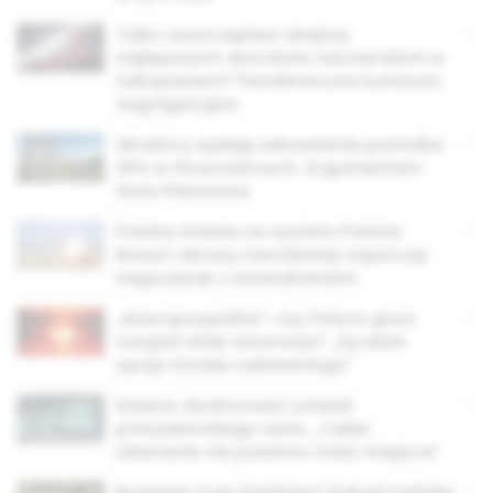
Tylko zaszczepieni obejrzą
najlepszych skoczków narciarskich w
Zakopanem? Pandemiczne kuriozum
segregacyjne
Ukraińcy żądają odnowienia pomnika
UPA w Hruszowicach. Argumentem
Huta Pieniacka
Polska stawia na system Patriot.
Resort obrony narodowej rozpoczął
negocjacje z Amerykanami
„Rzeczpospolita”: czy Polsce grozi
rosyjski atak atomowy? „Są dwie
opcje strzału nuklearnego”
Dziwne okoliczności usterki
prezydenckiego auta. „Takie
zdarzenie nie powinno mieć miejsca”
Rosjanie trują Polaków? Dokąd trafiają