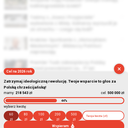
kaliningradzkie ścieki?
Taśmy z „Sowa i Przyjaciele”
wyłowione z Wisły. Kelnerzy wyrzucili je
ze strachu – czego się bali?
Kraków: Spotkanie z „Historykiem
Niezłomnym”. Wiślaccy Patrioci
zapraszają
Premier Tusk zabezpieczy Polskę
×
przed powodziami za… 17 lat
Cel na 2026 rok
Zatrzymaj ideologiczną rewolucję. Twoje wsparcie to głos za
Polską chrześcijańską!
mamy:
218 543 zł
cel:
500 000 zł
44%
© Stowarzyszenie Kultury Chrześcijańskiej im. ks. Piotra Skargi
wybierz kwotę:
2026-08-08 18:43:30
60
80
100
200
500
zł
zł
zł
zł
zł
Wspieram