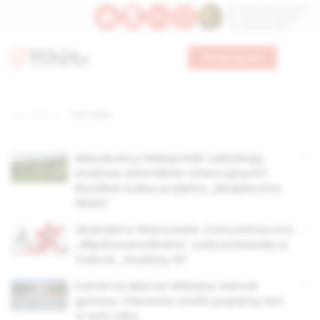
Św. Dominika Guzmana
Św. Emiliana, biskupa
Św. Zefiryna z Malii
Wesprzyj nas
Strona główna
TAG: wisła
Mieszkańcy Małopolski zablokują
budowę zbiorników retencyjnych?
Burzliwe kulisy projektu „Bezpieczna
Wisła”
Skandal w Warszawie. Komunistyczna
„Międzynarodówka” rozbrzmiewała w
trakcie „Godziny W”
Kanał na Mierzei Wiślane niemal
gotowy. Pierwsze statki popłyną nim
w tym roku