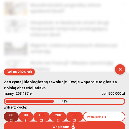
Muzułmańskie pogrzeby winne
epidemii Eboli?
Hiszpania: w Madrycie zmarł drugi
hiszpański misjonarz posługujący
ofiarom Eboli
Nigeria: rodzice porwanych dziewcząt
umierają
Ebola we Francji? Władze zaostrzają
×
przepisy
Cel na 2026 rok
Zatrzymaj ideologiczną rewolucję. Twoje wsparcie to głos za
Polską chrześcijańską!
mamy:
203 437 zł
cel:
500 000 zł
41%
© Stowarzyszenie Kultury Chrześcijańskiej im. ks. Piotra Skargi
wybierz kwotę:
2026-08-07 06:18:50
60
80
100
200
500
zł
zł
zł
zł
zł
Wspieram