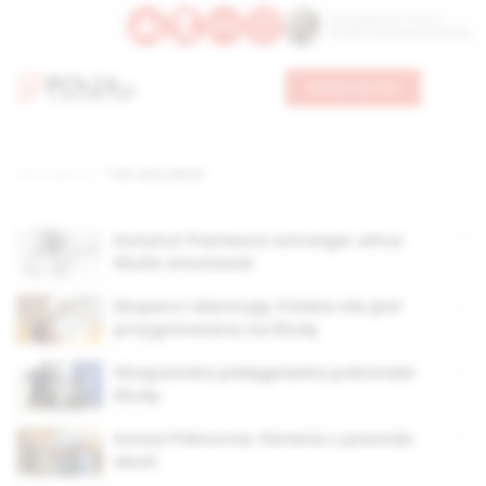
Św. Kajetana z Thieny
Bł. Edmunda Bojanowskiego
Wesprzyj nas
Strona główna
TAG: wirus ebola
Instytut Pasteura ostrzega: wirus
Ebola zmutował
Eksperci alarmują: Polska nie jest
przygotowana na Ebolę
Hiszpańska pielęgniarka pokonała
Ebolę
Korea Północna: histeria z powodu
eboli