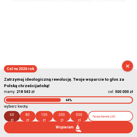
2026-08-09 05:47:53
×
Cel na 2026 rok
Zatrzymaj ideologiczną rewolucję. Twoje wsparcie to głos za
Polską chrześcijańską!
mamy:
218 543 zł
cel:
500 000 zł
44%
wybierz kwotę:
60
80
100
200
500
zł
zł
zł
zł
zł
Wspieram