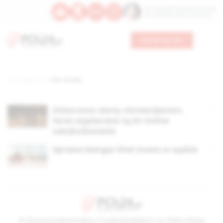
Św. Teresy Benedykty od Krzyża
Św. Kandydy Marii od Jezusa
Wesprzyj nas
Strona główna
TAG: wioska
Zniszczono domy chrześcijanom,
teraz wypłacane są im trefne
odszkodowania
Sprawa Nangar Khel znowu w sądzie
© Stowarzyszenie Kultury Chrześcijańskiej im. ks. Piotra Skargi