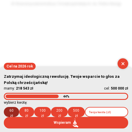
© Stowarzyszenie Kultury Chrześcijańskiej im. ks. Piotra Skargi
2026-08-10 01:59:31
×
Cel na 2026 rok
Zatrzymaj ideologiczną rewolucję. Twoje wsparcie to głos za
Polską chrześcijańską!
mamy:
218 543 zł
cel:
500 000 zł
44%
wybierz kwotę:
60
80
100
200
500
zł
zł
zł
zł
zł
Wspieram