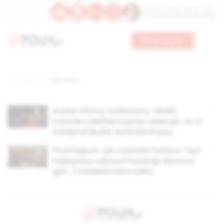
Św. Wawrzyńca, męczennika
Św. Amadeusza Portugalskiego
Wesprzyj nas
Strona główna
TAG: winny
Kozioł ofiarny znaleziony. Wielki
Kanclerz Maltańczyków twierdzi, że to
kardynał Burke wywołał kryzys
Przestępca, nie człowiek honoru! Sąd
Najwyższy odrzucił kasację obrońcy
gen. Czesława Kiszczaka