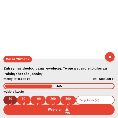
×
Cel na 2026 rok
Zatrzymaj ideologiczną rewolucję. Twoje wsparcie to głos za
Polską chrześcijańską!
mamy:
218 482 zł
cel:
500 000 zł
44%
wybierz kwotę:
60
80
100
200
500
zł
zł
zł
zł
zł
Wspieram