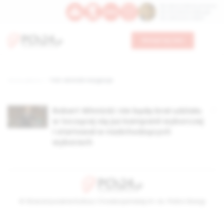
Św. Dominika Guzmana
Św. Emiliana, biskupa
Św. Zefiryna z Malii
Wesprzyj nas
Strona główna
TAG: winnicki rezygnuje
Robert Winnicki: nie będę brał udziału
w toczącej się już kampanii wyborczej
i startował w nadchodzących
wyborach
© Stowarzyszenie Kultury Chrześcijańskiej im. ks. Piotra Skargi
2026-08-08 06:04:13