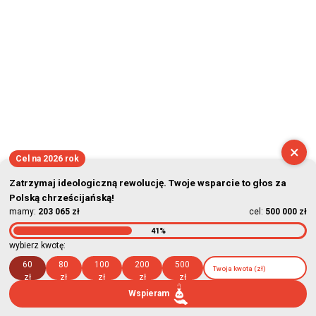
×
Cel na 2026 rok
Zatrzymaj ideologiczną rewolucję. Twoje wsparcie to głos za
Polską chrześcijańską!
mamy:
203 065 zł
cel:
500 000 zł
41%
wybierz kwotę:
60
80
100
200
500
zł
zł
zł
zł
zł
Wspieram