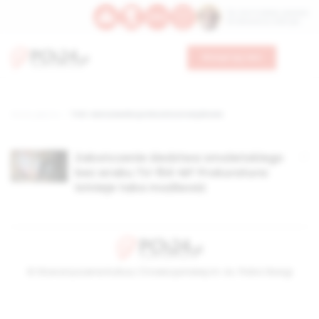
Św. Hormizdasa, papieża
Bł. Oktawiana, biskupa
Wesprzyj nas
Strona główna
TAG: warszawska prokuratura wojskowa
Zakończenie śledztwa smoleńskiego
bez wraku TU-154-M? Prokuratura:
istnieje taka możliwość
© Stowarzyszenie Kultury Chrześcijańskiej im. ks. Piotra Skargi
2026-08-06 09:54:52