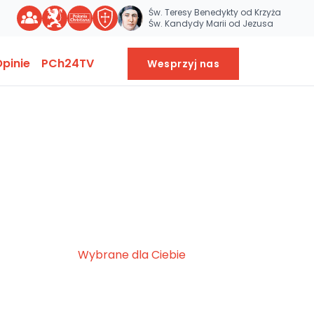
Św. Teresy Benedykty od Krzyża
Św. Kandydy Marii od Jezusa
pinie
PCh24TV
Wesprzyj nas
Wybrane dla Ciebie