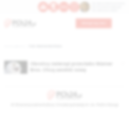
Św. Dominika Guzmana
Św. Emiliana, biskupa
Św. Zefiryna z Malii
Wesprzyj nas
Strona główna
TAG: Warner Brothers
Obrońcy zwierząt przeciwko Warner
Bros. Chcą uwolnić sowę
© Stowarzyszenie Kultury Chrześcijańskiej im. ks. Piotra Skargi
2026-08-08 16:58:18