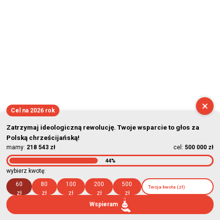
×
Cel na 2026 rok
Zatrzymaj ideologiczną rewolucję. Twoje wsparcie to głos za
Polską chrześcijańską!
mamy:
218 543 zł
cel:
500 000 zł
44%
wybierz kwotę:
60
80
100
200
500
zł
zł
zł
zł
zł
Wspieram