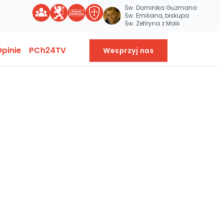
Św. Dominika Guzmana
Św. Emiliana, biskupa
Św. Zefiryna z Malii
pinie
PCh24TV
Wesprzyj nas