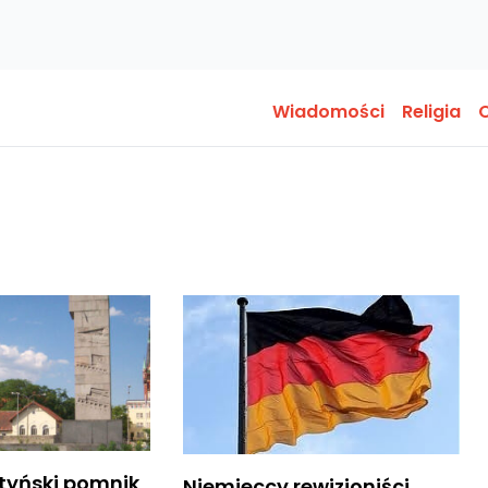
Wiadomości
Religia
O
sztyński pomnik
Niemieccy rewizjoniści