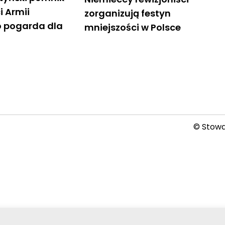
i Armii
zorganizują festyn
o pogarda dla
mniejszości w Polsce
i
© Stowar
2026-08-08