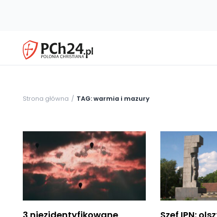
Strona główna
TAG: warmia i mazury
3 niezidentyfikowane
Szef IPN: ol