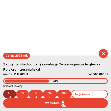
×
Cel na 2026 rok
Zatrzymaj ideologiczną rewolucję. Twoje wsparcie to głos za
Polską chrześcijańską!
mamy:
218 703 zł
cel:
500 000 zł
44%
wybierz kwotę:
60
80
100
200
500
zł
zł
zł
zł
zł
Wspieram