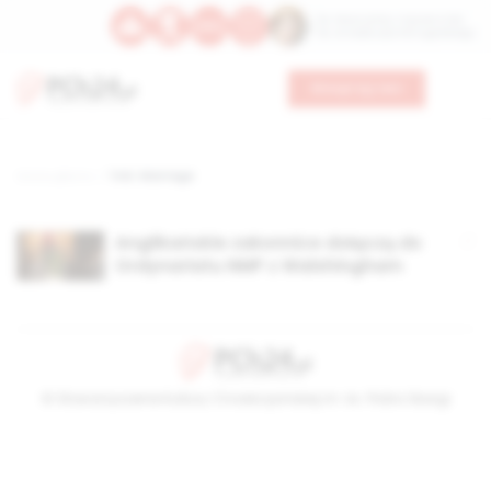
Św. Wawrzyńca, męczennika
Św. Amadeusza Portugalskiego
Wesprzyj nas
Strona główna
TAG: Wantage
Anglikańskie zakonnice dołączą do
Ordynariatu NMP z Walshingham
© Stowarzyszenie Kultury Chrześcijańskiej im. ks. Piotra Skargi
2026-08-10 20:49:35