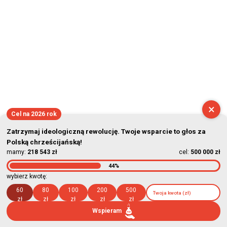
×
Cel na 2026 rok
Zatrzymaj ideologiczną rewolucję. Twoje wsparcie to głos za
Polską chrześcijańską!
mamy:
218 543 zł
cel:
500 000 zł
44%
wybierz kwotę:
60
80
100
200
500
zł
zł
zł
zł
zł
Wspieram