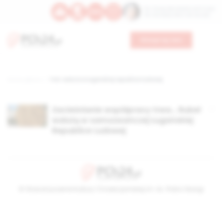
Św. Teresy Benedykty od Krzyża
Św. Kandydy Marii od Jezusa
Wesprzyj nas
Strona główna
TAG: waluta w ługańskiej republice ludowej
Zacieśnianie współpracy trwa… Rubel
walutą w samozwańczej Ługańskiej
Republice Ludowej
© Stowarzyszenie Kultury Chrześcijańskiej im. ks. Piotra Skargi
2026-08-09 08:19:16