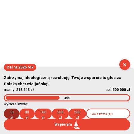
×
Cel na 2026 rok
Zatrzymaj ideologiczną rewolucję. Twoje wsparcie to głos za
Polską chrześcijańską!
mamy:
218 543 zł
cel:
500 000 zł
44%
wybierz kwotę:
60
80
100
200
500
zł
zł
zł
zł
zł
Wspieram