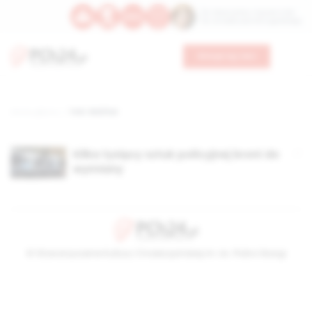
Św. Wawrzyńca, męczennika
Św. Amadeusza Portugalskiego
Wesprzyj nas
Strona główna
TAG: Walther
Kilka tysięcy sztuk policyjnej broni do
wymiany
© Stowarzyszenie Kultury Chrześcijańskiej im. ks. Piotra Skargi
2026-08-10 05:06:14