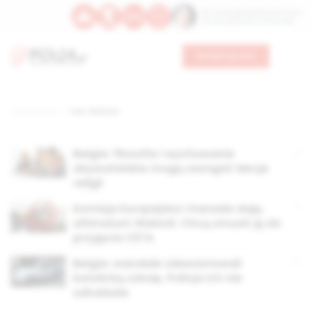
Św. Teresy Benedykty od Krzyża
Św. Kandydy Marii od Jezusa
Wesprzyj nas
Strona główna
TAG: Walonia
Belgia: filozofia i wychowanie
obywatelskie mogą zastąpić lekcje
religii
Komisja Europejska i Kanada dają
ultimatum Walonii. Chcą zmusić ją do
przyjęcia CETA
Belgia: wandale zdewastowali
katolicką szkołę. Policja ich nie
odnalazła