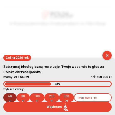
© Stowarzyszenie Kultury Chrześcijańskiej im. ks. Piotra Skargi
2026-08-09 13:13:30
×
Cel na 2026 rok
Zatrzymaj ideologiczną rewolucję. Twoje wsparcie to głos za
Polską chrześcijańską!
mamy:
218 543 zł
cel:
500 000 zł
44%
wybierz kwotę:
60
80
100
200
500
zł
zł
zł
zł
zł
Wspieram